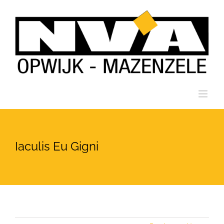
Ga
naar
inhoud
Iaculis Eu Gigni