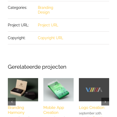
Categories:
Branding
Design
Project URL:
Project URL
Copyright:
Copyright URL
Gerelateerde projecten
Branding
Mobile App
Logo Creation
P
Harmony
Creation
O
september 10th,